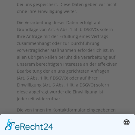
bei uns gespeichert. Diese Daten geben wir nicht
ohne Ihre Einwilligung weiter.
Die Verarbeitung dieser Daten erfolgt auf
Grundlage von Art. 6 Abs. 1 lit. b DSGVO, sofern
Ihre Anfrage mit der Erfüllung eines Vertrags
zusammenhängt oder zur Durchführung
vorvertraglicher Maßnahmen erforderlich ist. In
allen übrigen Fällen beruht die Verarbeitung auf
unserem berechtigten Interesse an der effektiven
Bearbeitung der an uns gerichteten Anfragen
(Art. 6 Abs. 1 lit. f DSGVO) oder auf Ihrer
Einwilligung (Art. 6 Abs. 1 lit. a DSGVO) sofern
diese abgefragt wurde; die Einwilligung ist
jederzeit widerrufbar.
Die von Ihnen im Kontaktformular eingegebenen
Daten verbleiben bei uns, bis Sie uns zur
Löschung auffordern, Ihre Einwilligung zur
Speicherung widerrufen oder der Zweck für die