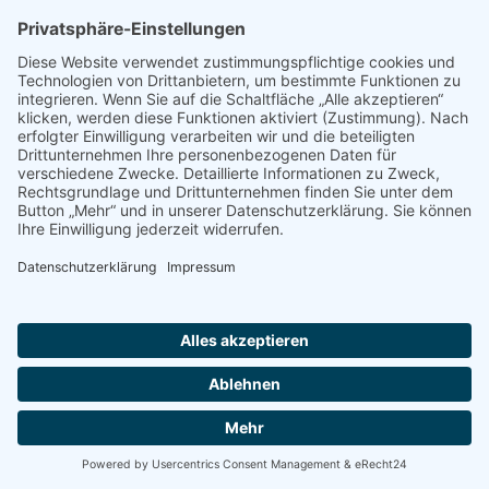
Datenspeicherung entfällt (z. B. nach
abgeschlossener Bearbeitung Ihrer Anfrage).
Zwingende gesetzliche Bestimmungen –
insbesondere Aufbewahrungsfristen – bleiben
unberührt.
Anfrage per E-Mail, Telefon oder
Telefax
Wenn Sie uns per E-Mail, Telefon oder Telefax
kontaktieren, wird Ihre Anfrage inklusive aller
daraus hervorgehenden personenbezogenen
Daten (Name, Anfrage) zum Zwecke der
Bearbeitung Ihres Anliegens bei uns gespeichert
und verarbeitet. Diese Daten geben wir nicht
ohne Ihre Einwilligung weiter.
Die Verarbeitung dieser Daten erfolgt auf
Grundlage von Art. 6 Abs. 1 lit. b DSGVO, sofern
Ihre Anfrage mit der Erfüllung eines Vertrags
zusammenhängt oder zur Durchführung