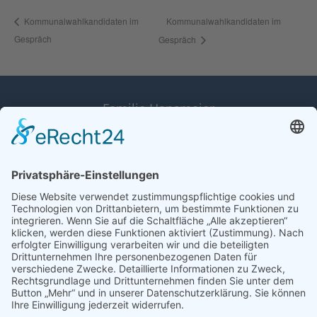
Kommunalwahlkandidaten im
Kommunalwahlkandidaten im
Gespräch
Gespräch
Familie Hansmeier
Scheppauer Weg 13a
D-38154 Königslutter
Cookie-Einstellungen
Kontakt
Datenschutz
Impressum & Bildquellen