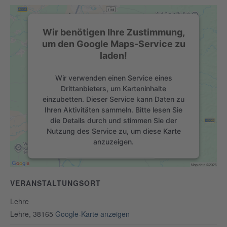
Wir benötigen Ihre Zustimmung,
um den Google Maps-Service zu
laden!
Wir verwenden einen Service eines
Drittanbieters, um Karteninhalte
einzubetten. Dieser Service kann Daten zu
Ihren Aktivitäten sammeln. Bitte lesen Sie
die Details durch und stimmen Sie der
Nutzung des Service zu, um diese Karte
anzuzeigen.
Mehr Informationen
VERANSTALTUNGSORT
Akzeptieren
Lehre
powered by
Usercentrics Consent
Lehre
,
38165
Google-Karte anzeigen
Management Platform
&
eRecht24